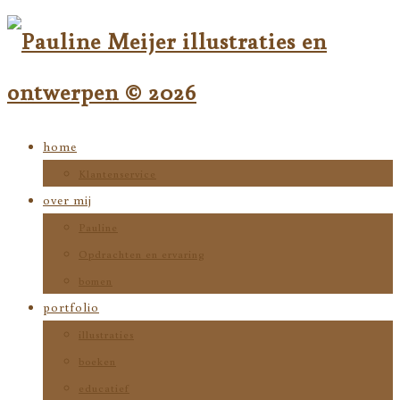
home
Klantenservice
over mij
Pauline
Opdrachten en ervaring
bomen
portfolio
illustraties
boeken
educatief