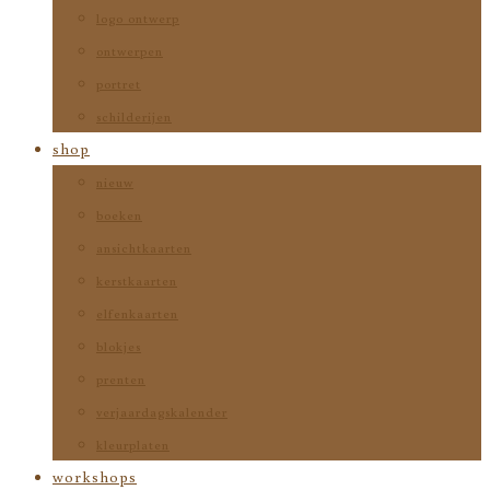
logo ontwerp
ontwerpen
portret
schilderijen
shop
nieuw
boeken
ansichtkaarten
kerstkaarten
elfenkaarten
blokjes
prenten
verjaardagskalender
kleurplaten
workshops